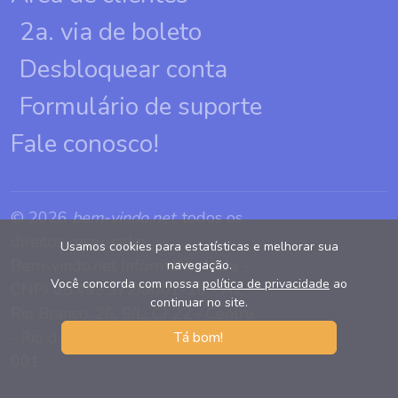
2a. via de boleto
Desbloquear conta
Formulário de suporte
Fale conosco!
© 2026
bem-vindo.net
, todos os
direitos reservados.
Usamos cookies para estatísticas e melhorar sua
Bem-vindo.net Informática Ltda. ‐
navegação.
Você concorda com nossa
política de privacidade
ao
CNPJ 05.493.372/0001-10 ‐ Av.
continuar no site.
Rio Branco, 26, S/L, CJ 22 ‐ Centro
‐ Rio de Janeiro, RJ CEP 20090-
Tá bom!
001